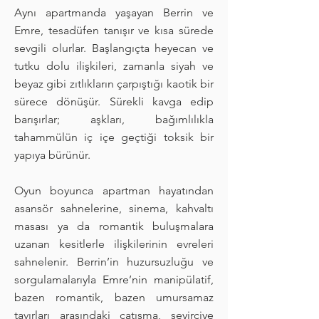
Aynı apartmanda yaşayan Berrin ve
Emre, tesadüfen tanışır ve kısa sürede
sevgili olurlar. Başlangıçta heyecan ve
tutku dolu ilişkileri, zamanla siyah ve
beyaz gibi zıtlıkların çarpıştığı kaotik bir
sürece dönüşür. Sürekli kavga edip
barışırlar; aşkları, bağımlılıkla
tahammülün iç içe geçtiği toksik bir
yapıya bürünür.
Oyun boyunca apartman hayatından
asansör sahnelerine, sinema, kahvaltı
masası ya da romantik buluşmalara
uzanan kesitlerle ilişkilerinin evreleri
sahnelenir. Berrin’in huzursuzluğu ve
sorgulamalarıyla Emre’nin manipülatif,
bazen romantik, bazen umursamaz
tavırları arasındaki çatışma, seyirciye