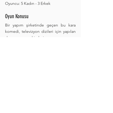
Oyuncu: 5 Kadın - 3 Erkek
Oyun Konusu
Bir yapım şirketinde geçen bu kara
komedi, televizyon dizileri için yapılan
deneme çekimleri ve oyuncu
seçmelerini merkezine alarak medya
sektörünün acımasız, iki yüzlü,
çelişkilerle dolu dünyasını hicvediyor.
"Sanat için her şey mübah" mottosuyla
hareket eden bir ekip, reyting uğruna
oyunculuk, etik, estetik gibi değerleri
hiçe sayarak yapay duygular üretmeye
çalışırken, hem sektördeki yozlaşmayı
hem de karakterlerin bireysel trajikomik
hallerini gözler önüne seriyor.